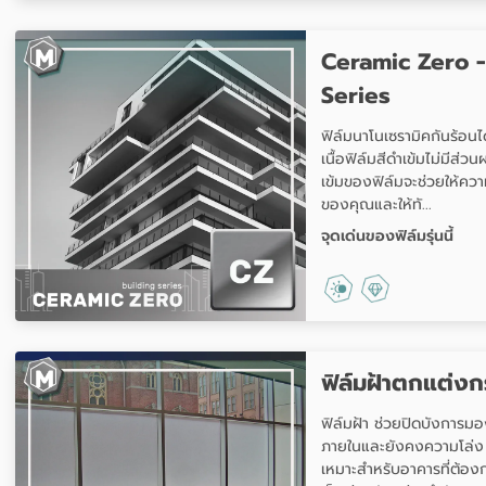
Ceramic Zero -
Series
ฟิล์มนาโนเซรามิคกันร้อนได
เนื้อฟิล์มสีดำเข้มไม่มี
เข้มของฟิล์มจะช่วยให้ควา
ของคุณและให้ทั...
จุดเด่นของฟิล์มรุ่นนี้
ฟิล์มฝ้าตกแต่ง
ฟิล์มฝ้า ช่วยปิดบังการมอ
ภายในและยังคงความโล่ง 
เหมาะสำหรับอาคารที่ต้อง